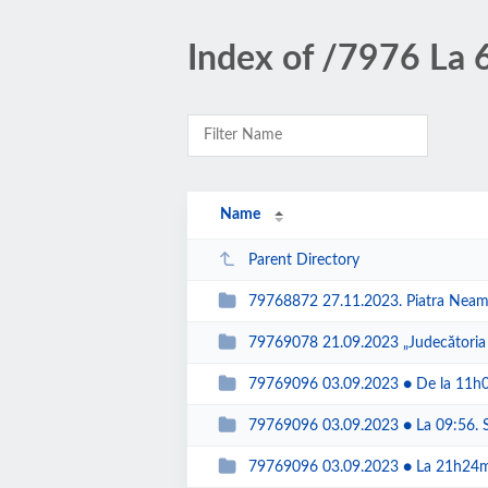
Index of /7976 La 6
Name
Parent Directory
79768872 27.11.2023. Piatra Neamt. In Sala d
79769078 21.09.2023 „Judecătoria PIATRA-NE
79769096 03.09.2023 ● De la 11h09m, 'Hriso
79769096 03.09.2023 ● La 09:56. Super. Spl
79769096 03.09.2023 ● La 21h24m, AM trecut