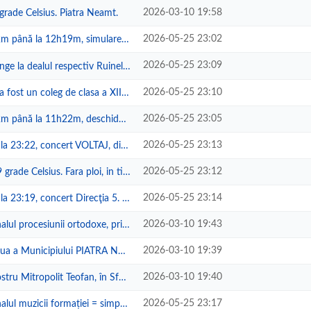
2026-03-10 19:58
rade Celsius. Piatra Neamt.
2026-05-25 23:02
12h19m, simularea unei lupte înt...
2026-05-25 23:09
alul respectiv Ruinele, rămăși�...
2026-05-25 23:10
eg de clasa a XII-a, coleg care ...
2026-05-25 23:05
1h22m, deschiderea oficiala Fest...
2026-05-25 23:13
oncert VOLTAJ, din care la 22:49 ...
2026-05-25 23:12
lsius. Fara ploi, in timpul celo...
2026-05-25 23:14
concert Direcţia 5. De la 21:04 ...
2026-03-10 19:43
siunii ortodoxe, prin municipiu. ...
2026-03-10 19:39
piului PIATRA NEAMŢ. La 10:52, f...
2026-03-10 19:40
opolit Teofan, în Sfânta Biseric...
2026-05-25 23:17
ii formației = simpatica + placu...