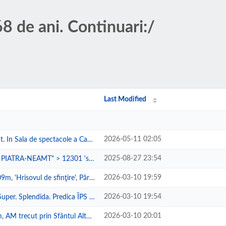
8 de ani. Continuari:/
Last Modified
2026-05-11 02:05
e spectacole a Casei de Cultură ...
2025-08-27 23:54
AMT" > 12301 'slash' 279 'slash...
2026-03-10 19:59
vul de sfinţire', Părintele Pro...
2026-03-10 19:54
endida. Predica ÎPS Părinte Mit...
2026-03-10 20:01
 prin Sfântul Altar. De la 11h2...