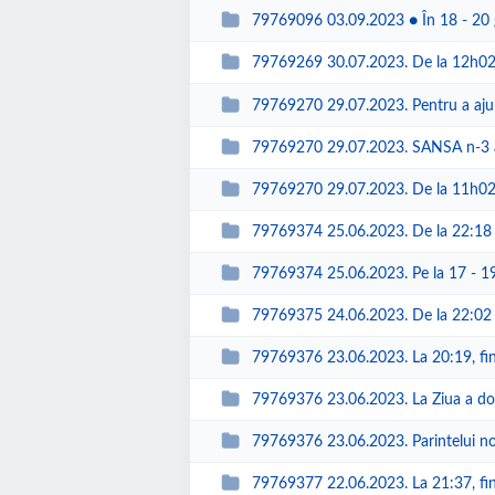
79769096 03.09.2023 ● În 18 - 20 g
79769269 30.07.2023. De la 12h02m până la 
79769270 29.07.2023. Pentru a ajunge la de
79769270 29.07.2023. SANSA n-3 a fost un col
79769270 29.07.2023. De la 11h02m până la 1
79769374 25.06.2023. De la 22:18 la 23:22, c
79769374 25.06.2023. Pe la 17 - 19 grade Ce
79769375 24.06.2023. De la 22:02 la 23:19, 
79769376 23.06.2023. La 20:19, finalul proce
79769376 23.06.2023. La Ziua a doua a Munici
79769376 23.06.2023. Parintelui nostru Mitr
79769377 22.06.2023. La 21:37, finalul muzic