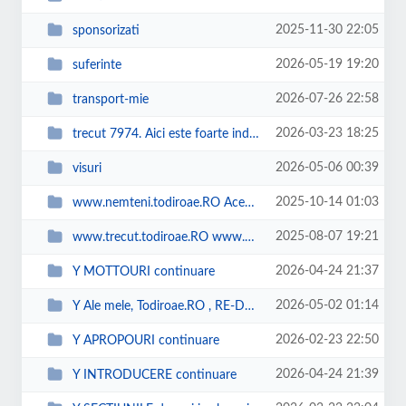
2025-11-30 22:05
sponsorizati
2026-05-19 19:20
suferinte
2026-07-26 22:58
transport-mie
2026-03-23 18:25
trecut 7974. Aici este foarte indescifrabil. Aici martie 2026 este luna desc...
2026-05-06 00:39
visuri
2025-10-14 01:03
www.nemteni.todiroae.RO Acesta este al doilea subdomeniu. Link-ul se deschid...
2025-08-07 19:21
www.trecut.todiroae.RO www.nemteni.todiroae.RO Acesta este primul, cronologi...
2026-04-24 21:37
Y MOTTOURI continuare
2026-05-02 01:14
Y Ale mele, Todiroae.RO , RE-DEMASCARI de PLANURI de la armate puci-oristi si...
2026-02-23 22:50
Y APROPOURI continuare
2026-04-24 21:39
Y INTRODUCERE continuare