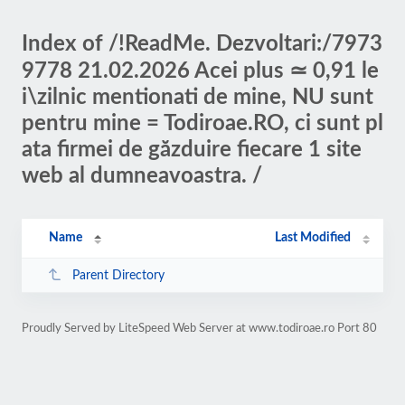
Index of /!ReadMe. Dezvoltari:/7973
9778 21.02.2026 Acei plus ≃ 0,91 le
i\zilnic mentionati de mine, NU sunt
pentru mine = Todiroae.RO, ci sunt pl
ata firmei de găzduire fiecare 1 site
web al dumneavoastra. /
Name
Last Modified
Parent Directory
Proudly Served by LiteSpeed Web Server at www.todiroae.ro Port 80