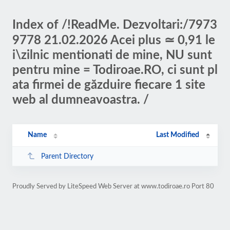
Index of /!ReadMe. Dezvoltari:/7973
9778 21.02.2026 Acei plus ≃ 0,91 le
i\zilnic mentionati de mine, NU sunt
pentru mine = Todiroae.RO, ci sunt pl
ata firmei de găzduire fiecare 1 site
web al dumneavoastra. /
Name
Last Modified
Parent Directory
Proudly Served by LiteSpeed Web Server at www.todiroae.ro Port 80